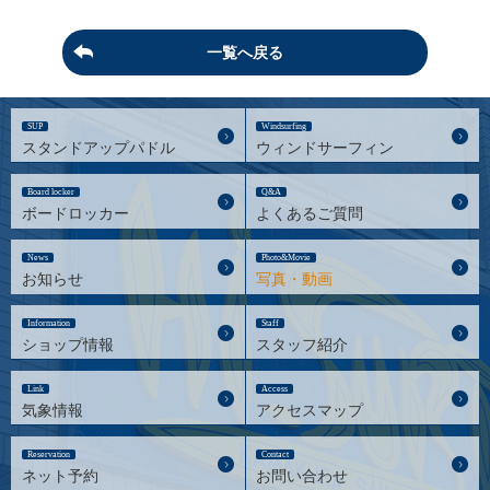
一覧へ戻る
SUP
Windsurfing
スタンドアップパドル
ウィンドサーフィン
Board locker
Q&A
ボードロッカー
よくあるご質問
News
Photo&Movie
お知らせ
写真・動画
Information
Staff
ショップ情報
スタッフ紹介
Link
Access
気象情報
アクセスマップ
Reservation
Contact
ネット予約
お問い合わせ