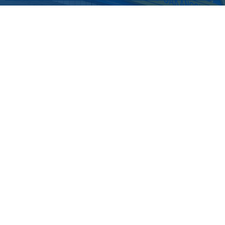
pagetopへ