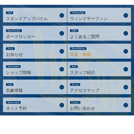
SUP
Windsurfing
スタンドアップパドル
ウィンドサーフィン
Board locker
Q&A
ボードロッカー
よくあるご質問
News
Photo&Movie
お知らせ
写真・動画
Information
Staff
ショップ情報
スタッフ紹介
Link
Access
気象情報
アクセスマップ
Reservation
Contact
ネット予約
お問い合わせ