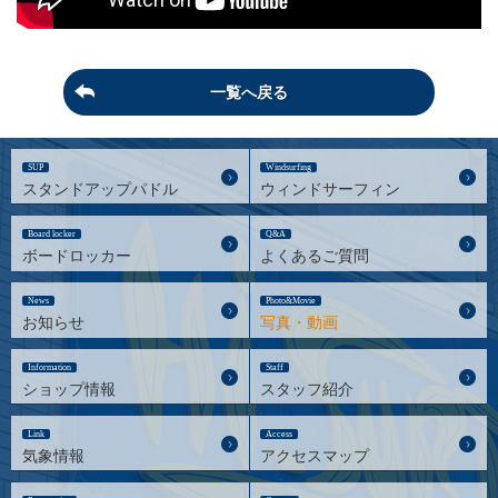
一覧へ戻る
SUP
Windsurfing
スタンドアップパドル
ウィンドサーフィン
Board locker
Q&A
ボードロッカー
よくあるご質問
News
Photo&Movie
お知らせ
写真・動画
Information
Staff
ショップ情報
スタッフ紹介
Link
Access
気象情報
アクセスマップ