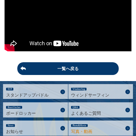
一覧へ戻る
SUP
Windsurfing
スタンドアップパドル
ウィンドサーフィン
Board locker
Q&A
ボードロッカー
よくあるご質問
News
Photo&Movie
お知らせ
写真・動画