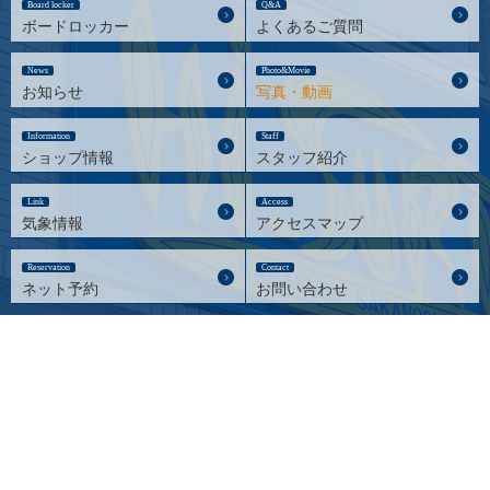
Board locker
Q&A
ボードロッカー
よくあるご質問
News
Photo&Movie
お知らせ
写真・動画
Information
Staff
ショップ情報
スタッフ紹介
Link
Access
気象情報
アクセスマップ
Reservation
Contact
ネット予約
お問い合わせ