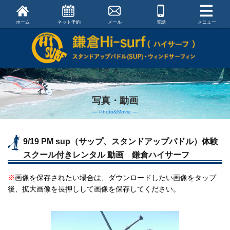
ホーム
ネット予約
メール
電話
メニュー
写真・動画
― Photo&Movie ―
9/19 PM sup（サップ、スタンドアップパドル）体験
スクール付きレンタル 動画 鎌倉ハイサーフ
※
画像を保存されたい場合は、ダウンロードしたい画像をタップ
後、拡大画像を長押しして画像を保存してください。