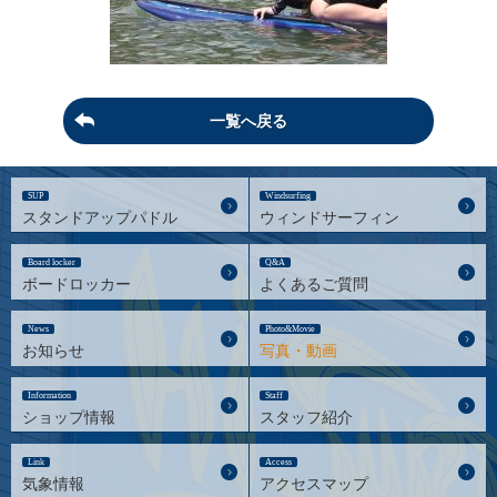
一覧へ戻る
SUP
Windsurfing
スタンドアップパドル
ウィンドサーフィン
Board locker
Q&A
ボードロッカー
よくあるご質問
News
Photo&Movie
お知らせ
写真・動画
Information
Staff
ショップ情報
スタッフ紹介
Link
Access
気象情報
アクセスマップ