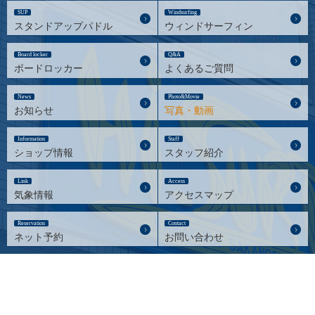
SUP
Windsurfing
スタンドアップパドル
ウィンドサーフィン
Board locker
Q&A
ボードロッカー
よくあるご質問
News
Photo&Movie
お知らせ
写真・動画
Information
Staff
ショップ情報
スタッフ紹介
Link
Access
気象情報
アクセスマップ
Reservation
Contact
ネット予約
お問い合わせ