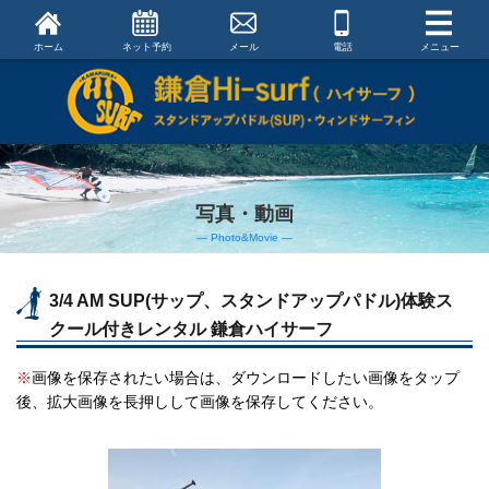
ホーム
ネット予約
メール
電話
メニュー
写真・動画
― Photo&Movie ―
3/4 AM SUP(サップ、スタンドアップパドル)体験ス
クール付きレンタル 鎌倉ハイサーフ
※
画像を保存されたい場合は、ダウンロードしたい画像をタップ
後、拡大画像を長押しして画像を保存してください。