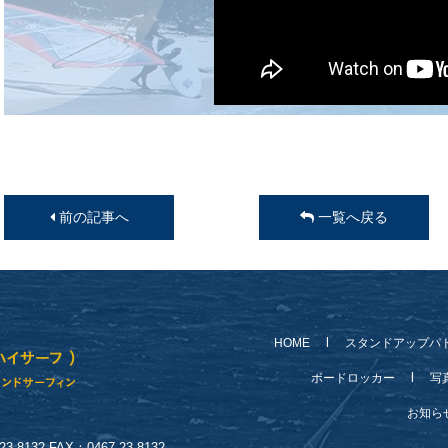
前の記事へ
一覧へ戻る
HOME
スタンドアップパ
ボードロッカー
写
お知
-8132 FAX：0467-23-8132