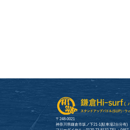
〒248-0021
神奈川県鎌倉市坂ノ下21-1(駐車場2台分有)
フリーダイヤル：0120-73-8132 TEL：0467-23