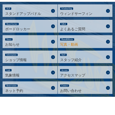
SUP
Windsurfing
スタンドアップパドル
ウィンドサーフィン
Board locker
Q&A
ボードロッカー
よくあるご質問
News
Photo&Movie
お知らせ
写真・動画
Information
Staff
ショップ情報
スタッフ紹介
Link
Access
気象情報
アクセスマップ
Reservation
Contact
ネット予約
お問い合わせ