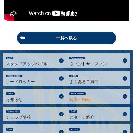
一覧へ戻る
SUP
Windsurfing
スタンドアップパドル
ウィンドサーフィン
Board locker
Q&A
ボードロッカー
よくあるご質問
News
Photo&Movie
お知らせ
写真・動画
Information
Staff
ショップ情報
スタッフ紹介
Link
Access