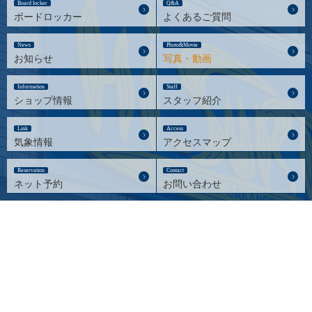
Board locker
Q&A
ボードロッカー
よくあるご質問
News
Photo&Movie
お知らせ
写真・動画
Information
Staff
ショップ情報
スタッフ紹介
Link
Access
気象情報
アクセスマップ
Reservation
Contact
ネット予約
お問い合わせ