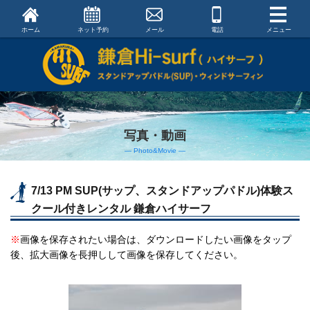
ホーム
ネット予約
メール
電話
メニュー
写真・動画
― Photo&Movie ―
7/13 PM SUP(サップ、スタンドアップパドル)体験ス
クール付きレンタル 鎌倉ハイサーフ
※
画像を保存されたい場合は、ダウンロードしたい画像をタップ
後、拡大画像を長押しして画像を保存してください。