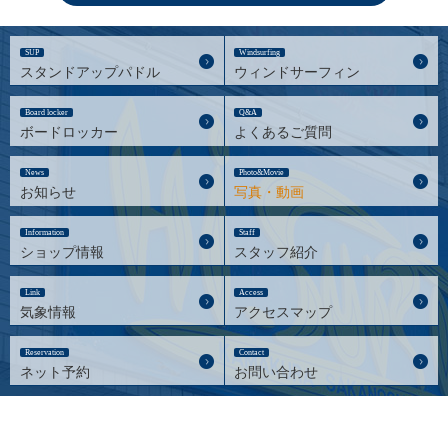
SUP
Windsurfing
スタンドアップパドル
ウィンドサーフィン
Board locker
Q&A
ボードロッカー
よくあるご質問
News
Photo&Movie
お知らせ
写真・動画
Information
Staff
ショップ情報
スタッフ紹介
Link
Access
気象情報
アクセスマップ
Reservation
Contact
ネット予約
お問い合わせ