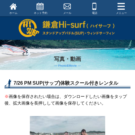
ホーム
ネット予約
メール
電話
メニュー
写真・動画
― Photo&Movie ―
7/26 PM SUP(サップ)体験スクール付きレンタル
※
画像を保存されたい場合は、ダウンロードしたい画像をタップ
後、拡大画像を長押しして画像を保存してください。