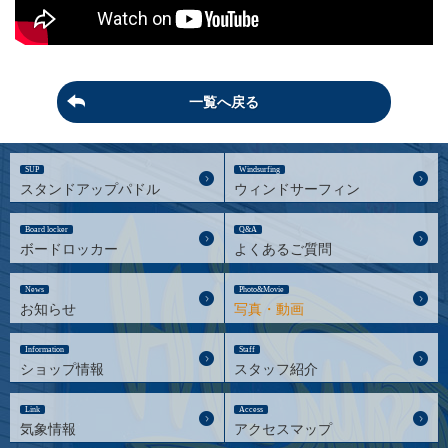
一覧へ戻る
SUP
Windsurfing
スタンドアップパドル
ウィンドサーフィン
Board locker
Q&A
ボードロッカー
よくあるご質問
News
Photo&Movie
お知らせ
写真・動画
Information
Staff
ショップ情報
スタッフ紹介
Link
Access
気象情報
アクセスマップ