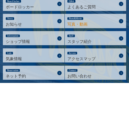
Board locker
Q&A
ボードロッカー
よくあるご質問
News
Photo&Movie
お知らせ
写真・動画
Information
Staff
ショップ情報
スタッフ紹介
Link
Access
気象情報
アクセスマップ
Reservation
Contact
ネット予約
お問い合わせ