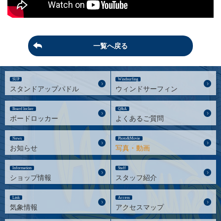
一覧へ戻る
SUP
Windsurfing
スタンドアップパドル
ウィンドサーフィン
Board locker
Q&A
ボードロッカー
よくあるご質問
News
Photo&Movie
お知らせ
写真・動画
Information
Staff
ショップ情報
スタッフ紹介
Link
Access
気象情報
アクセスマップ