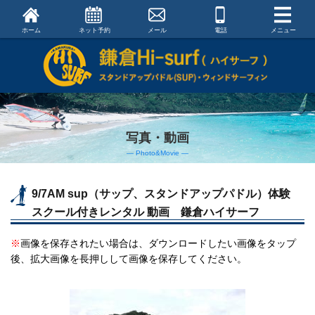
ホーム
ネット予約
メール
電話
メニュー
写真・動画
― Photo&Movie ―
9/7AM sup（サップ、スタンドアップパドル）体験
スクール付きレンタル 動画 鎌倉ハイサーフ
※
画像を保存されたい場合は、ダウンロードしたい画像をタップ
後、拡大画像を長押しして画像を保存してください。