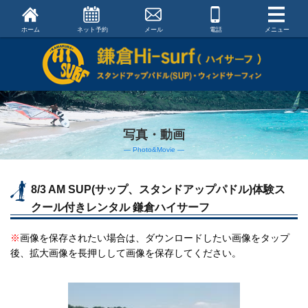
ホーム
ネット予約
メール
電話
メニュー
写真・動画
― Photo&Movie ―
8/3 AM SUP(サップ、スタンドアップパドル)体験ス
クール付きレンタル 鎌倉ハイサーフ
※
画像を保存されたい場合は、ダウンロードしたい画像をタップ
後、拡大画像を長押しして画像を保存してください。