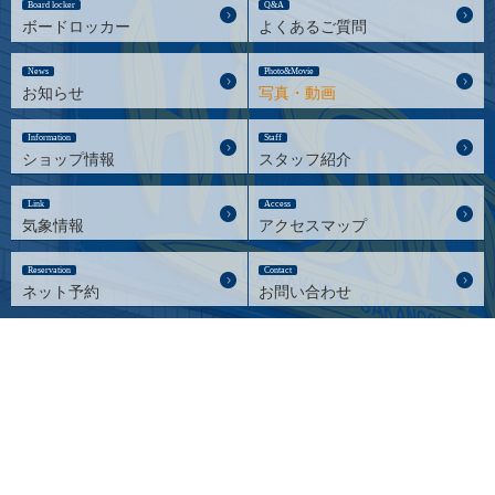
Board locker
Q&A
ボードロッカー
よくあるご質問
News
Photo&Movie
お知らせ
写真・動画
Information
Staff
ショップ情報
スタッフ紹介
Link
Access
気象情報
アクセスマップ
Reservation
Contact
ネット予約
お問い合わせ