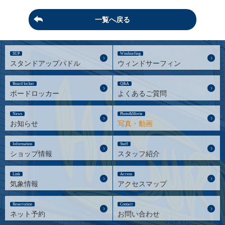
一覧へ戻る
SUP
Windsurfing
スタンドアップパドル
ウィンドサーフィン
Board locker
Q&A
ボードロッカー
よくあるご質問
News
Photo&Movie
お知らせ
写真・動画
Information
Staff
ショップ情報
スタッフ紹介
Link
Access
気象情報
アクセスマップ
Reservation
Contact
ネット予約
お問い合わせ