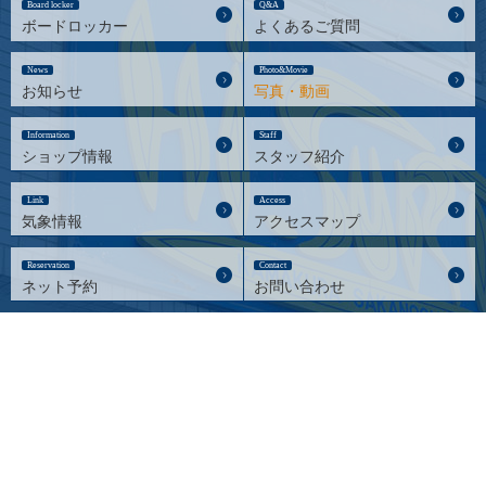
Board locker
Q&A
ボードロッカー
よくあるご質問
News
Photo&Movie
お知らせ
写真・動画
Information
Staff
ショップ情報
スタッフ紹介
Link
Access
気象情報
アクセスマップ
Reservation
Contact
ネット予約
お問い合わせ