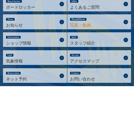
Board locker
Q&A
ボードロッカー
よくあるご質問
News
Photo&Movie
お知らせ
写真・動画
Information
Staff
ショップ情報
スタッフ紹介
Link
Access
気象情報
アクセスマップ
Reservation
Contact
ネット予約
お問い合わせ