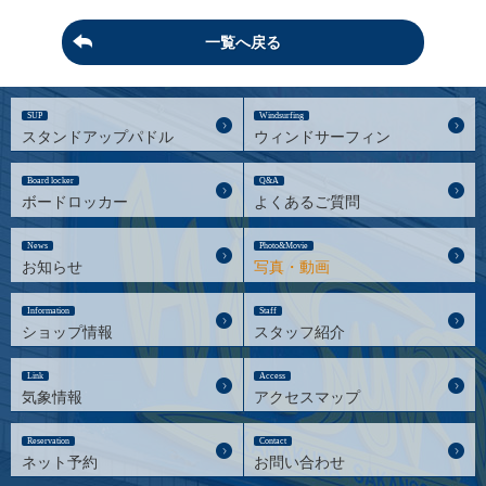
一覧へ戻る
SUP
Windsurfing
スタンドアップパドル
ウィンドサーフィン
Board locker
Q&A
ボードロッカー
よくあるご質問
News
Photo&Movie
お知らせ
写真・動画
Information
Staff
ショップ情報
スタッフ紹介
Link
Access
気象情報
アクセスマップ
Reservation
Contact
ネット予約
お問い合わせ