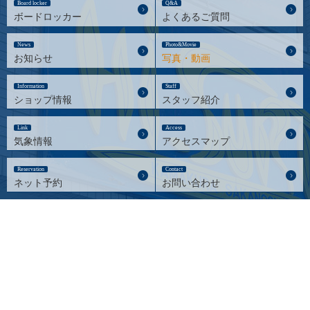
Board locker
Q&A
ボードロッカー
よくあるご質問
News
Photo&Movie
お知らせ
写真・動画
Information
Staff
ショップ情報
スタッフ紹介
Link
Access
気象情報
アクセスマップ
Reservation
Contact
ネット予約
お問い合わせ