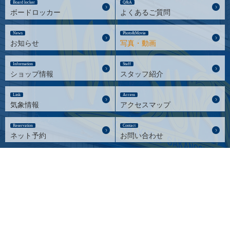
Board locker
Q&A
ボードロッカー
よくあるご質問
News
Photo&Movie
お知らせ
写真・動画
Information
Staff
ショップ情報
スタッフ紹介
Link
Access
気象情報
アクセスマップ
Reservation
Contact
ネット予約
お問い合わせ