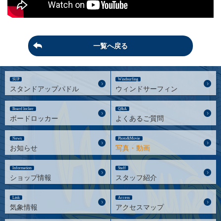
一覧へ戻る
SUP
Windsurfing
スタンドアップパドル
ウィンドサーフィン
Board locker
Q&A
ボードロッカー
よくあるご質問
News
Photo&Movie
お知らせ
写真・動画
Information
Staff
ショップ情報
スタッフ紹介
Link
Access
気象情報
アクセスマップ