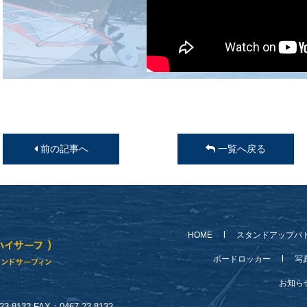
前の記事へ
一覧へ戻る
HOME
スタンドアップパ
ボードロッカー
写
お知
-8132 FAX：0467-23-8132