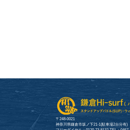
〒248-0021
神奈川県鎌倉市坂ノ下21-1(駐車場2台分有)
フリーダイヤル：0120-73-8132 TEL：0467-23