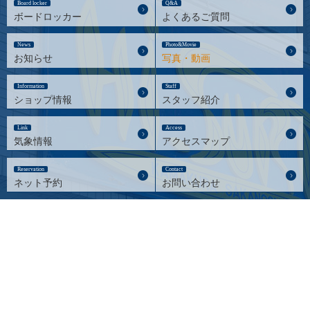
Board locker
Q&A
ボードロッカー
よくあるご質問
News
Photo&Movie
お知らせ
写真・動画
Information
Staff
ショップ情報
スタッフ紹介
Link
Access
気象情報
アクセスマップ
Reservation
Contact
ネット予約
お問い合わせ