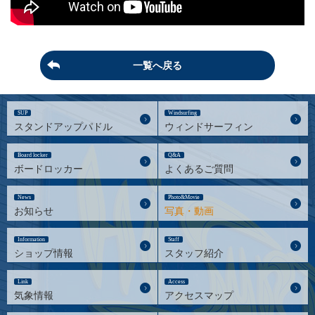
一覧へ戻る
SUP
Windsurfing
スタンドアップパドル
ウィンドサーフィン
Board locker
Q&A
ボードロッカー
よくあるご質問
News
Photo&Movie
お知らせ
写真・動画
Information
Staff
ショップ情報
スタッフ紹介
Link
Access
気象情報
アクセスマップ