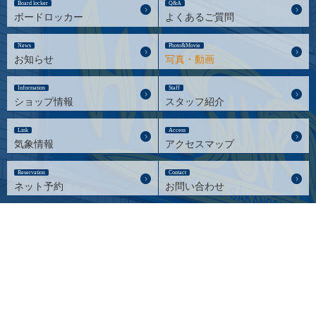
Board locker
Q&A
ボードロッカー
よくあるご質問
News
Photo&Movie
お知らせ
写真・動画
Information
Staff
ショップ情報
スタッフ紹介
Link
Access
気象情報
アクセスマップ
Reservation
Contact
ネット予約
お問い合わせ