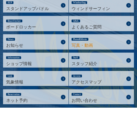
SUP
Windsurfing
スタンドアップパドル
ウィンドサーフィン
Board locker
Q&A
ボードロッカー
よくあるご質問
News
Photo&Movie
お知らせ
写真・動画
Information
Staff
ショップ情報
スタッフ紹介
Link
Access
気象情報
アクセスマップ
Reservation
Contact
ネット予約
お問い合わせ