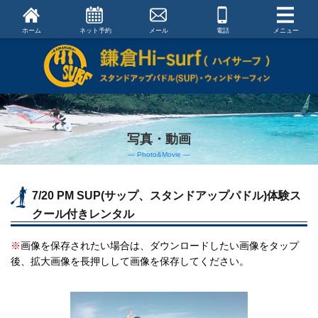
ホーム
ネット予約
メール
電話
メニュー
写真・動画
― Photo&Movie ―
7/20 PM SUP(サップ、スタンドアップパドル)体験ス
クール付きレンタル
※
画像を保存されたい場合は、ダウンロードしたい画像をタップ
後、拡大画像を長押しして画像を保存してください。