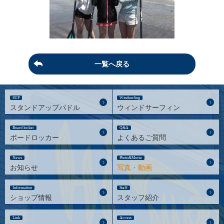
一覧へ戻る
SUP
Windsurfing
スタンドアップパドル
ウィンドサーフィン
Board locker
Q&A
ボードロッカー
よくあるご質問
News
Photo&Movie
お知らせ
写真・動画
Information
Staff
ショップ情報
スタッフ紹介
Link
Access