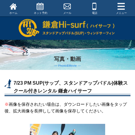
ホーム
ネット予約
メール
電話
メニュー
写真・動画
― Photo&Movie ―
7/23 PM SUP(サップ、スタンドアップパドル)体験ス
クール付きレンタル 鎌倉ハイサーフ
※
画像を保存されたい場合は、ダウンロードしたい画像をタップ
後、拡大画像を長押しして画像を保存してください。