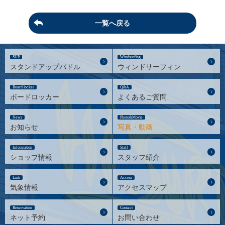
一覧へ戻る
SUP
Windsurfing
スタンドアップパドル
ウィンドサーフィン
Board locker
Q&A
ボードロッカー
よくあるご質問
News
Photo&Movie
お知らせ
写真・動画
Information
Staff
ショップ情報
スタッフ紹介
Link
Access
気象情報
アクセスマップ
Reservation
Contact
ネット予約
お問い合わせ