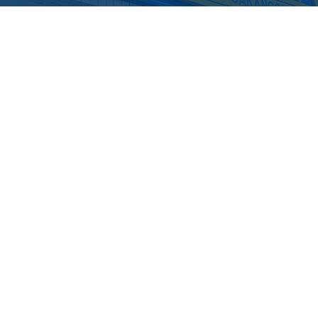
pagetopへ