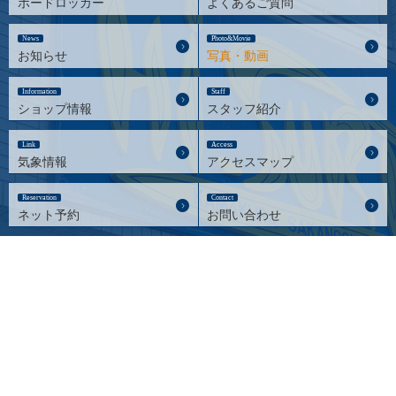
ボードロッカー
よくあるご質問
News
Photo&Movie
お知らせ
写真・動画
Information
Staff
ショップ情報
スタッフ紹介
Link
Access
気象情報
アクセスマップ
Reservation
Contact
ネット予約
お問い合わせ