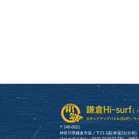
〒248-0021
神奈川県鎌倉市坂ノ下21-1(駐車場2台分有)
フリーダイヤル：0120-73-8132 TEL：0467-23