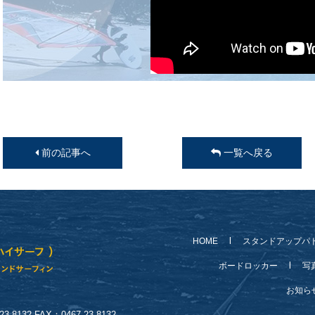
前の記事へ
一覧へ戻る
HOME
スタンドアップパ
ボードロッカー
写
お知
-8132 FAX：0467-23-8132