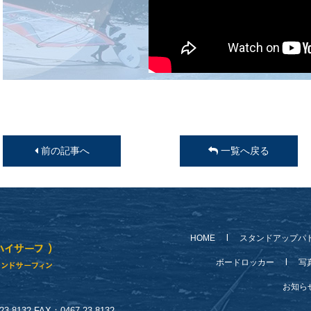
前の記事へ
一覧へ戻る
HOME
スタンドアップパ
ボードロッカー
写
お知
-8132 FAX：0467-23-8132