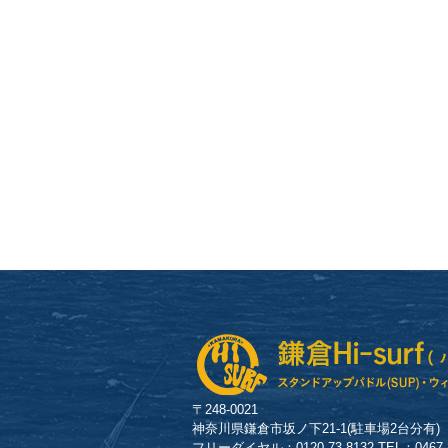
〒248-0021
神奈川県鎌倉市坂ノ下21-1(駐車場2台分有)
フリーダイヤル：0120-73-8132 TEL：0467-23