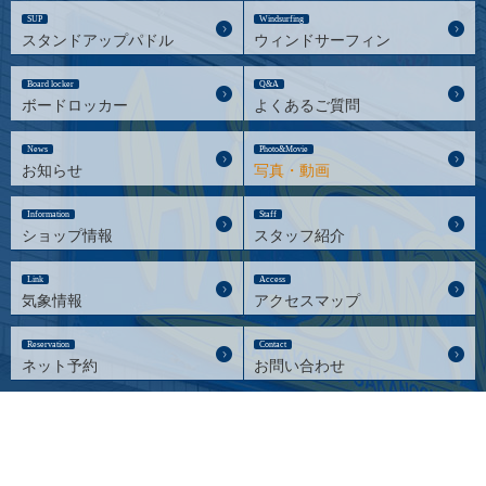
SUP
Windsurfing
スタンドアップパドル
ウィンドサーフィン
Board locker
Q&A
ボードロッカー
よくあるご質問
News
Photo&Movie
お知らせ
写真・動画
Information
Staff
ショップ情報
スタッフ紹介
Link
Access
気象情報
アクセスマップ
Reservation
Contact
ネット予約
お問い合わせ