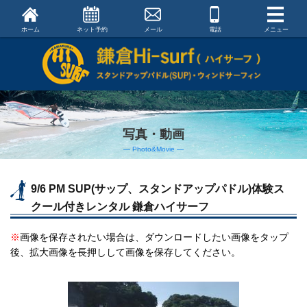
ホーム
ネット予約
メール
電話
メニュー
写真・動画
― Photo&Movie ―
9/6 PM SUP(サップ、スタンドアップパドル)体験ス
クール付きレンタル 鎌倉ハイサーフ
※
画像を保存されたい場合は、ダウンロードしたい画像をタップ
後、拡大画像を長押しして画像を保存してください。