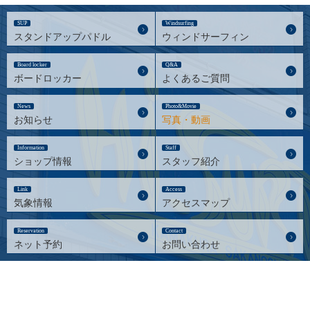
SUP
Windsurfing
スタンドアップパドル
ウィンドサーフィン
Board locker
Q&A
ボードロッカー
よくあるご質問
News
Photo&Movie
お知らせ
写真・動画
Information
Staff
ショップ情報
スタッフ紹介
Link
Access
気象情報
アクセスマップ
Reservation
Contact
ネット予約
お問い合わせ