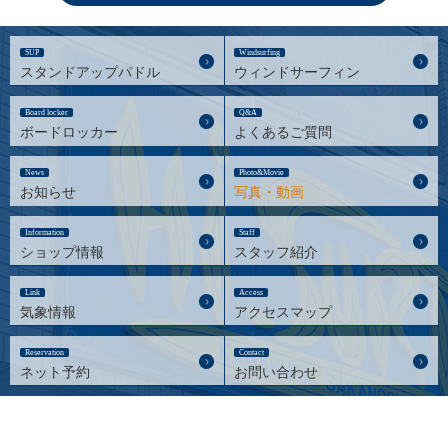
SUP
Windsurfing
スタンドアップパドル
ウィンドサーフィン
Board locker
Q&A
ボードロッカー
よくあるご質問
News
Photo&Movie
お知らせ
写真・動画
Information
Staff
ショップ情報
スタッフ紹介
Link
Access
気象情報
アクセスマップ
Reservation
Contact
ネット予約
お問い合わせ