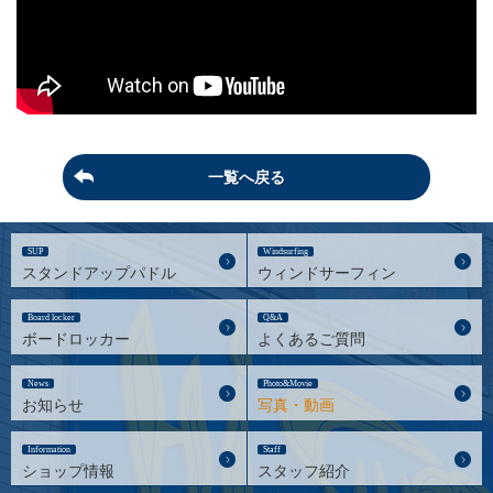
一覧へ戻る
SUP
Windsurfing
スタンドアップパドル
ウィンドサーフィン
Board locker
Q&A
ボードロッカー
よくあるご質問
News
Photo&Movie
お知らせ
写真・動画
Information
Staff
ショップ情報
スタッフ紹介