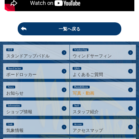
一覧へ戻る
SUP
Windsurfing
スタンドアップパドル
ウィンドサーフィン
Board locker
Q&A
ボードロッカー
よくあるご質問
News
Photo&Movie
お知らせ
写真・動画
Information
Staff
ショップ情報
スタッフ紹介
Link
Access
気象情報
アクセスマップ