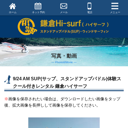
ホーム
ネット予約
メール
電話
メニュー
写真・動画
― Photo&Movie ―
9/24 AM SUP(サップ、スタンドアップパドル)体験ス
クール付きレンタル 鎌倉ハイサーフ
※
画像を保存されたい場合は、ダウンロードしたい画像をタップ
後、拡大画像を長押しして画像を保存してください。