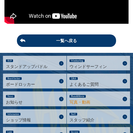
一覧へ戻る
SUP
Windsurfing
スタンドアップパドル
ウィンドサーフィン
Board locker
Q&A
ボードロッカー
よくあるご質問
News
Photo&Movie
お知らせ
写真・動画
Information
Staff
ショップ情報
スタッフ紹介
Link
Access