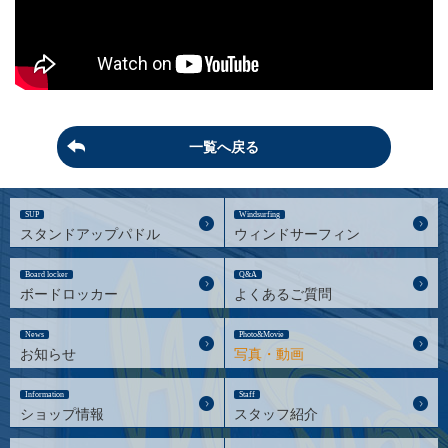
一覧へ戻る
SUP
Windsurfing
スタンドアップパドル
ウィンドサーフィン
Board locker
Q&A
ボードロッカー
よくあるご質問
News
Photo&Movie
お知らせ
写真・動画
Information
Staff
ショップ情報
スタッフ紹介