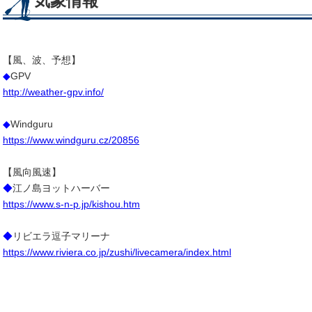
気象情報
【風、波、予想】
◆
GPV
http://weather-gpv.info/
◆
Windguru
https://www.windguru.cz/20856
【風向風速】
◆
江ノ島ヨットハーバー
https://www.s-n-p.jp/kishou.htm
◆
リビエラ逗子マリーナ
https://www.riviera.co.jp/zushi/livecamera/index.html