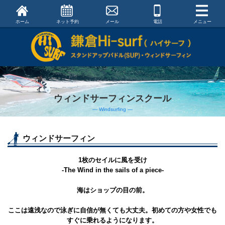
ホーム
ネット予約
メール
電話
メニュー
ウィンドサーフィンスクール
― Windsurfing ―
ウィンドサーフィン
1枚のセイルに風を受け
-The Wind in the sails of a piece-
海はショップの目の前。
ここは遠浅なので泳ぎに自信が無くても大丈夫。初めての方や女性でも
すぐに乗れるようになります。