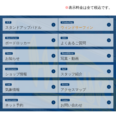
※
表示料金は全て税込です。
SUP
Windsurfing
スタンドアップパドル
ウィンドサーフィン
Board locker
Q&A
ボードロッカー
よくあるご質問
News
Photo&Movie
お知らせ
写真・動画
Information
Staff
ショップ情報
スタッフ紹介
Link
Access
気象情報
アクセスマップ
Reservation
Contact
ネット予約
お問い合わせ