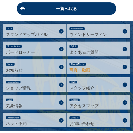
一覧へ戻る
SUP
Windsurfing
スタンドアップパドル
ウィンドサーフィン
Board locker
Q&A
ボードロッカー
よくあるご質問
News
Photo&Movie
お知らせ
写真・動画
Information
Staff
ショップ情報
スタッフ紹介
Link
Access
気象情報
アクセスマップ
Reservation
Contact
ネット予約
お問い合わせ