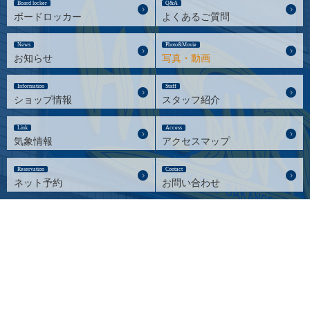
Board locker
Q&A
ボードロッカー
よくあるご質問
News
Photo&Movie
お知らせ
写真・動画
Information
Staff
ショップ情報
スタッフ紹介
Link
Access
気象情報
アクセスマップ
Reservation
Contact
ネット予約
お問い合わせ