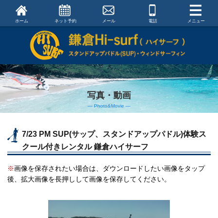
ホーム
ネット予約
メール
電話
メニュー
写真・動画
― Photo&Movie ―
7/23 PM SUP(サップ、スタンドアップパドル)体験ス
クール付きレンタル 鎌倉ハイサーフ
※
画像を保存されたい場合は、ダウンロードしたい画像をタップ
後、拡大画像を長押しして画像を保存してください。