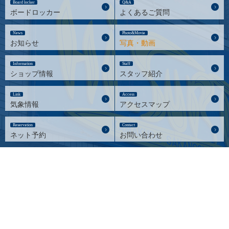
Board locker
Q&A
ボードロッカー
よくあるご質問
News
Photo&Movie
お知らせ
写真・動画
Information
Staff
ショップ情報
スタッフ紹介
Link
Access
気象情報
アクセスマップ
Reservation
Contact
ネット予約
お問い合わせ