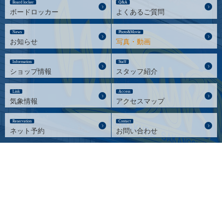
Board locker
Q&A
ボードロッカー
よくあるご質問
News
Photo&Movie
お知らせ
写真・動画
Information
Staff
ショップ情報
スタッフ紹介
Link
Access
気象情報
アクセスマップ
Reservation
Contact
ネット予約
お問い合わせ