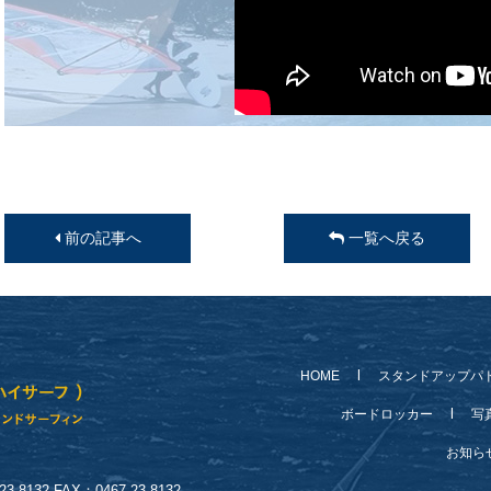
前の記事へ
一覧へ戻る
HOME
スタンドアップパ
ボードロッカー
写
お知
-8132 FAX：0467-23-8132