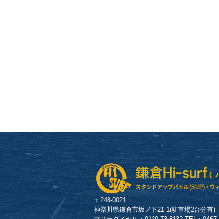
〒248-0021
神奈川県鎌倉市坂ノ下21-1(駐車場2台分有)
フリーダイヤル：0120-73-8132 TEL：0467-23