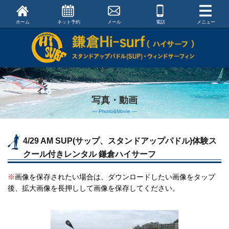
ホーム
ネット予約
メール
電話
メニュー
写真・動画
― Photo&Movie ―
4/29 AM SUP(サップ、スタンドアップパドル)体験ス
クール付きレンタル 鎌倉ハイサーフ
※
画像を保存されたい場合は、ダウンロードしたい画像をタップ
後、拡大画像を長押しして画像を保存してください。