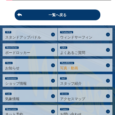
一覧へ戻る
SUP
Windsurfing
スタンドアップパドル
ウィンドサーフィン
Board locker
Q&A
ボードロッカー
よくあるご質問
News
Photo&Movie
お知らせ
写真・動画
Information
Staff
ショップ情報
スタッフ紹介
Link
Access
気象情報
アクセスマップ
Reservation
Contact
ネット予約
お問い合わせ