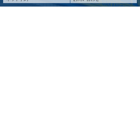
pagetopへ