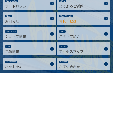
Board locker
Q&A
ボードロッカー
よくあるご質問
News
Photo&Movie
お知らせ
写真・動画
Information
Staff
ショップ情報
スタッフ紹介
Link
Access
気象情報
アクセスマップ
Reservation
Contact
ネット予約
お問い合わせ