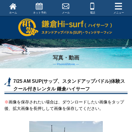
ホーム
ネット予約
メール
電話
メニュー
写真・動画
― Photo&Movie ―
7/25 AM SUP(サップ、スタンドアップパドル)体験ス
クール付きレンタル 鎌倉ハイサーフ
※
画像を保存されたい場合は、ダウンロードしたい画像をタップ
後、拡大画像を長押しして画像を保存してください。