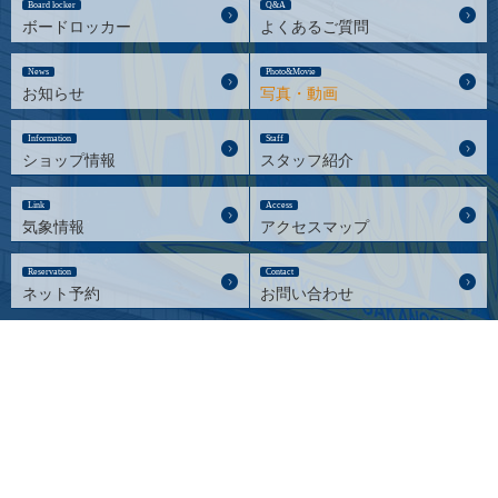
Board locker
Q&A
ボードロッカー
よくあるご質問
News
Photo&Movie
お知らせ
写真・動画
Information
Staff
ショップ情報
スタッフ紹介
Link
Access
気象情報
アクセスマップ
Reservation
Contact
ネット予約
お問い合わせ